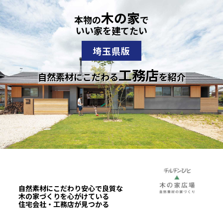
木の家
本物の
で
いい家を建てたい
埼玉県版
工務店
自然素材にこだわる
を紹介
自然素材にこだわり安心で良質な
木の家づくりを心がけている
住宅会社・工務店が見つかる