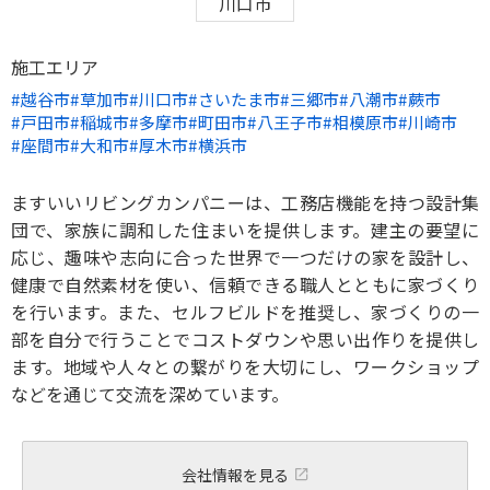
川口市
施工エリア
越谷市
草加市
川口市
さいたま市
三郷市
八潮市
蕨市
戸田市
稲城市
多摩市
町田市
八王子市
相模原市
川崎市
座間市
大和市
厚木市
横浜市
ますいいリビングカンパニーは、工務店機能を持つ設計集
団で、家族に調和した住まいを提供します。建主の要望に
応じ、趣味や志向に合った世界で一つだけの家を設計し、
健康で自然素材を使い、信頼できる職人とともに家づくり
を行います。また、セルフビルドを推奨し、家づくりの一
部を自分で行うことでコストダウンや思い出作りを提供し
ます。地域や人々との繋がりを大切にし、ワークショップ
などを通じて交流を深めています。
会社情報を見る