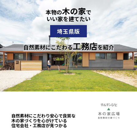
木の家
本物の
で
いい家を建てたい
埼玉県版
工務店
自然素材にこだわる
を紹介
自然素材にこだわり安心で良質な
木の家づくりを心がけている
住宅会社・工務店が見つかる