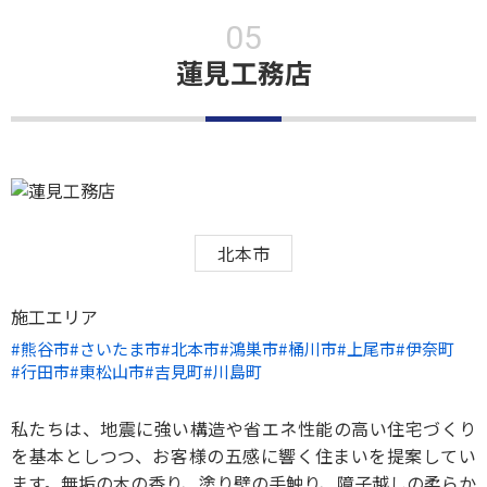
蓮見工務店
北本市
施工エリア
熊谷市
さいたま市
北本市
鴻巣市
桶川市
上尾市
伊奈町
行田市
東松山市
吉見町
川島町
私たちは、地震に強い構造や省エネ性能の高い住宅づくり
を基本としつつ、お客様の五感に響く住まいを提案してい
ます。無垢の木の香り、塗り壁の手触り、障子越しの柔らか