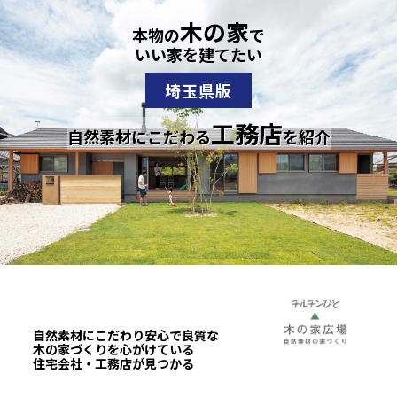
木の家
本物の
で
いい家を建てたい
埼玉県版
工務店
自然素材にこだわる
を紹介
自然素材にこだわり安心で良質な
木の家づくりを心がけている
住宅会社・工務店が見つかる