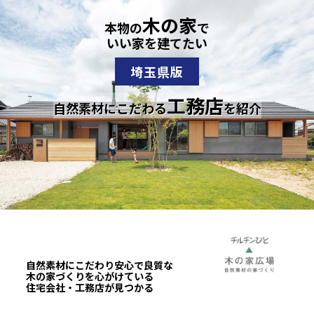
木の家
本物の
で
いい家を建てたい
埼玉県版
工務店
自然素材にこだわる
を紹介
自然素材にこだわり安心で良質な
木の家づくりを心がけている
住宅会社・工務店が見つかる